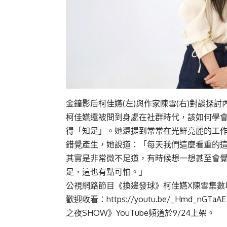
金鐘影后柯佳嬿(左)與作家陳雪(右)對談探
柯佳嬿還被問到身處在社群時代，該如何學
得「知足」。她還提到常常在光鮮亮麗的工
錯覺產生，她說道：「每天我們這麼看重的
其實是非常微不足道，有時候想一想甚至會
足，這也有點可怕。」
公視網路節目《換邊發球》柯佳嬿X陳雪集數以
歡迎收看：
https://youtu.be/_Hmd_nGTaAE
之夜SHOW》YouTube頻道於9/24上架。