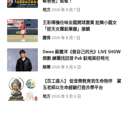
察爸爸」致敬！
地方
2026 年 8 月 7 日
王彩樺擔任味全龍開球嘉賓 尬舞小龍女
「逆天女團鉛筆腿」搶鏡
體育
2026 年 8 月 7 日
Owen 蘇震洋《做自己的光》LIVE SHOW
倒數 練團找回昔 Pub 駐唱美好時光
娛樂
2026 年 8 月 6 日
【百工達人】 從音樂教育到生命陪伴 黛
玉老師以生命經驗打造共學平台
地方
2026 年 8 月 6 日