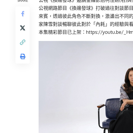
公視《換邊發球》邀請金鐘影后柯佳嬿(右)與
SHARE
公視網路節目《換邊發球》打破過往對談節
來賓，透過彼此角色不斷對換，激盪出不同
家陳雪對談暢聊彼此對於「內耗」的經驗與
本集精彩節目已上架：
https://youtu.be/_