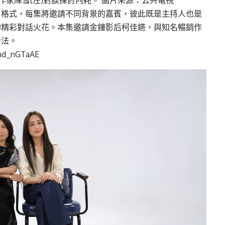
作家陳雪(左)對談探討內耗。 圖片來源：公共電視
目格式，每集將邀請不同背景的嘉賓，彼此既是主持人也是
的精彩對話火花。本集邀請金鐘影后柯佳嬿，與知名暢銷作
看法。
Hmd_nGTaAE