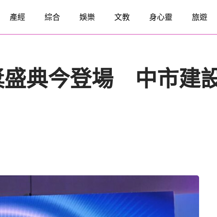
產經
綜合
娛樂
文教
身心靈
旅遊
動獎盛典今登場 中市建