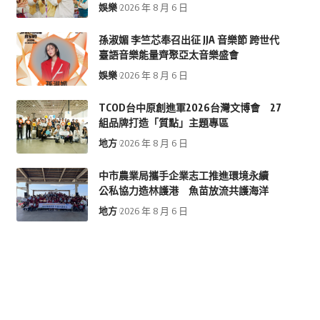
娛樂
2026 年 8 月 6 日
孫淑媚 李竺芯奉召出征 JJA 音樂節 跨世代
臺語音樂能量齊聚亞太音樂盛會
娛樂
2026 年 8 月 6 日
TCOD台中原創進軍2026台灣文博會 27
組品牌打造「質點」主題專區
地方
2026 年 8 月 6 日
中市農業局攜手企業志工推進環境永續
公私協力造林護港 魚苗放流共護海洋
地方
2026 年 8 月 6 日