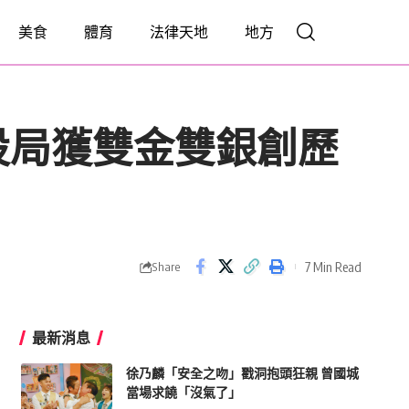
美食
體育
法律天地
地方
設局獲雙金雙銀創歷
7 Min Read
Share
最新消息
徐乃麟「安全之吻」戳洞抱頭狂親 曾國城
當場求饒「沒氣了」