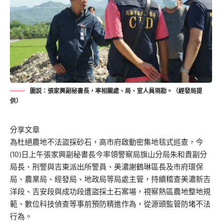
圖説：張家興副秘書長，率相關處、局、室人員現勘。（經發局提
供）
分享文章
為杜絕農地不法盜採砂石，高市府啟動密集地毯式巡查，今
(10)日上午張家興副秘書長今率領警察局旗山分局朱和貴副分
局長、刑警與吉東派出所警員、美濃謝鶴琳區長及市府環保
局、農業局、經發局、地政局等局處主管，持續稽查美濃新吉
洋段、吉安段與成功段遭盜採土石案場，視察熱區農地整地規
範、數位科技偵查等事前預防精進作為，從源頭監管防堵不法
行為。