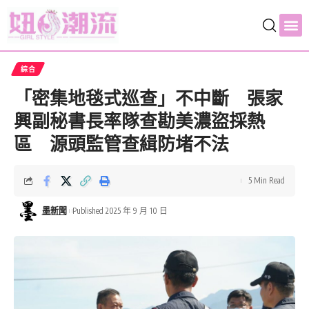
綜合
「密集地毯式巡查」不中斷 張家
興副秘書長率隊查勘美濃盜採熱
區 源頭監管查緝防堵不法
5 Min Read
墨新聞
Published 2025 年 9 月 10 日