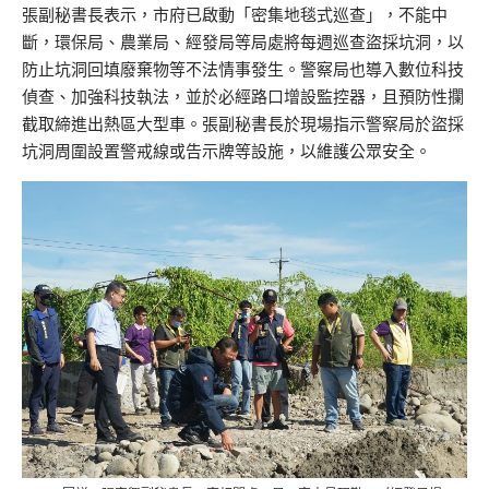
張副秘書長表示，市府已啟動「密集地毯式巡查」，不能中
斷，環保局、農業局、經發局等局處將每週巡查盜採坑洞，以
防止坑洞回填廢棄物等不法情事發生。警察局也導入數位科技
偵查、加強科技執法，並於必經路口增設監控器，且預防性攔
截取締進出熱區大型車。張副秘書長於現場指示警察局於盜採
坑洞周圍設置警戒線或告示牌等設施，以維護公眾安全。