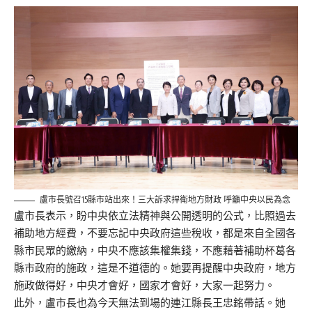
盧市長號召15縣市站出來！三大訴求捍衛地方財政 呼籲中央以民為念
盧市長表示，盼中央依立法精神與公開透明的公式，比照過去
補助地方經費，不要忘記中央政府這些稅收，都是來自全國各
縣市民眾的繳納，中央不應該集權集錢，不應藉著補助杯葛各
縣市政府的施政，這是不道德的。她要再提醒中央政府，地方
施政做得好，中央才會好，國家才會好，大家一起努力。
此外，盧市長也為今天無法到場的連江縣長王忠銘帶話。她