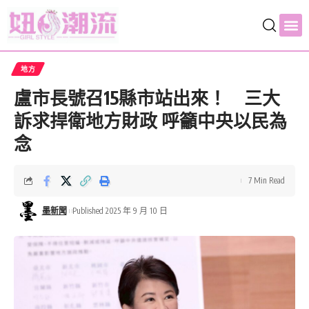
地方
盧市長號召15縣市站出來！ 三大
訴求捍衛地方財政 呼籲中央以民為
念
7 Min Read
墨新聞
Published 2025 年 9 月 10 日