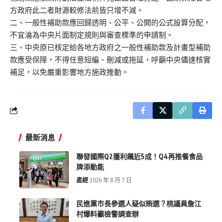
方政府此二者財源較修法前皆只增不減。
二、一般性補助款應回歸透明、公平、公開的公式設算分配，
不宜淪為中央片面制定規則與審查標準的申請制。
三、中央原已核定給各地方政府之一般性補助款及計畫型補助
款應受保障，不得任意短編、刪減或拖延，呼籲中央儘速核實
補足，以免嚴重影響地方施政推動。
最新消息
聯發國際Q2獲利飆近5成！Q4再推餐食品
牌添動能
產經
2026 年 8 月 7 日
民進黨市長參選人疑似賄選？桃議員詹江
村爆料籲檢警調查辦