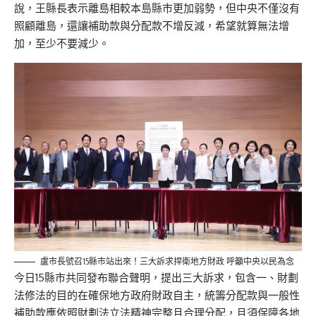
說，王縣長表示離島相較本島縣市更加弱勢，但中央不僅沒有
照顧離島，還讓補助款與分配款不增反減，希望就算無法增
加，至少不要減少。
盧市長號召15縣市站出來！三大訴求捍衛地方財政 呼籲中央以民為念
今日15縣市共同發布聯合聲明，提出三大訴求，包含一、財劃
法修法的目的在確保地方政府財政自主，統籌分配款與一般性
補助款應依照財劃法立法精神完整且合理分配，且須保障各地