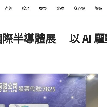
產經
綜合
娛樂
文教
身心靈
旅遊
國際半導體展 以 AI 