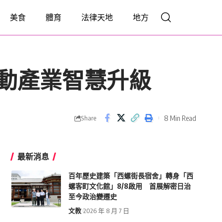
美食
體育
法律天地
地方
驅動產業智慧升級
8 Min Read
Share
最新消息
百年歷史建築「西螺街長宿舍」轉身「西
螺客町文化館」8/8啟用 首展解密日治
至今政治變遷史
文教
2026 年 8 月 7 日