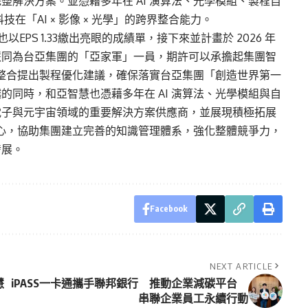
整解決方案。並憑藉多年在 AI 演算法、光學模組、製程自
技在「AI × 影像 × 光學」的跨界整合能力。
PS 1.33繳出亮眼的成績單，接下來並計畫於 2026 年
慧同為台亞集團的「亞家軍」一員，期許可以承擔起集團智
數據整合提出製程優化建議，確保落實台亞集團「創造世界第一
的同時，和亞智慧也憑藉多年在 AI 演算法、光學模組與自
電子與元宇宙領域的重要解決方案供應商，並展現積極拓展
為核心，協助集團建立完善的知識管理體系，強化整體競爭力，
發展。
Facebook
NEXT ARTICLE
慧
iPASS一卡通攜手聯邦銀行 推動企業減碳平台
串聯企業員工永續行動