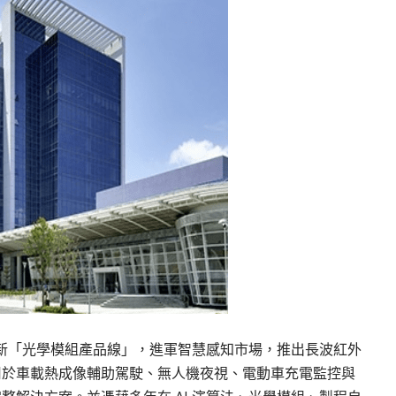
表全新「光學模組產品線」，進軍智慧感知市場，推出長波紅外
用於車載熱成像輔助駕駛、無人機夜視、電動車充電監控與