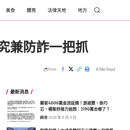
美食
體育
法律天地
地方
資研究兼防詐一把抓
8 Min Read
Share
最新消息
鄭家4000萬金流延燒！游淑慧、徐巧
芯、楊智妤接力追問：2190萬去哪了？
綜合
2026 年 8 月 8 日