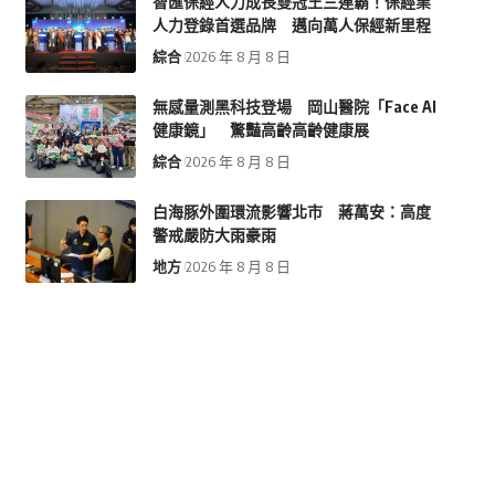
智匯保經人力成長雙冠王三連霸！保經業
人力登錄首選品牌 邁向萬人保經新里程
綜合
2026 年 8 月 8 日
無感量測黑科技登場 岡山醫院「Face AI
健康鏡」 驚豔高齡高齡健康展
綜合
2026 年 8 月 8 日
白海豚外圍環流影響北市 蔣萬安：高度
警戒嚴防大雨豪雨
地方
2026 年 8 月 8 日