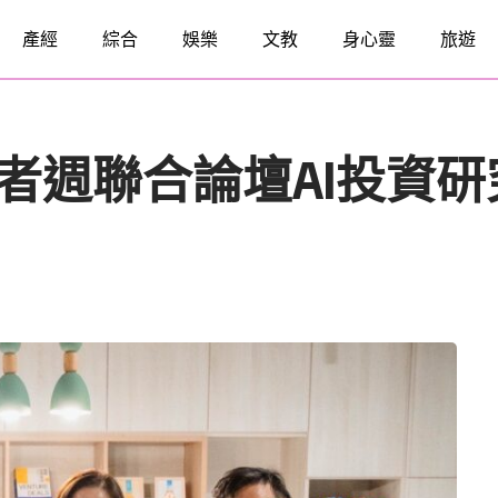
產經
綜合
娛樂
文教
身心靈
旅遊
界投資者週聯合論壇AI投