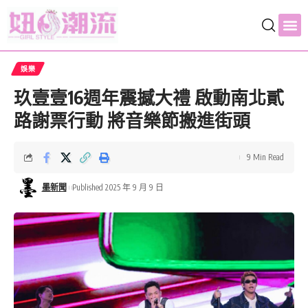
娛樂
玖壹壹16週年震撼大禮 啟動南北貳
路謝票行動 將音樂節搬進街頭
9 Min Read
墨新聞
Published 2025 年 9 月 9 日