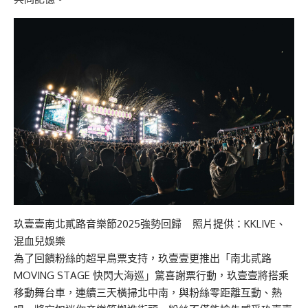
玖壹壹南北貳路音樂節2025強勢回歸 照片提供：KKLIVE、
混血兒娛樂
為了回饋粉絲的超早鳥票支持，玖壹壹更推出「南北貳路
MOVING STAGE 快閃大海巡」驚喜謝票行動，玖壹壹將搭乘
移動舞台車，連續三天橫掃北中南，與粉絲零距離互動、熱