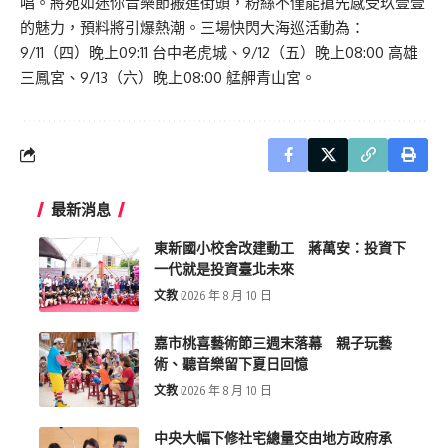
唱。將宛如迷你音樂節搬進街頭，粉絲不僅能搶先感受玖壹壹
的魅力，預料將引爆熱潮。三場快閃大海巡活動為：
9/11（四）晚上09:11 台中老虎城、9/12（五）晚上08:00 高雄
三鳳宮、9/13（六）晚上08:00 艋舺青山宮。
最新消息
東新國小校舍改建動工 蔣萬安：投資下
一代就是投資臺北未來
文教
2026 年 8 月 10 日
嘉市桃喜藝術節三週末落幕 親子玩藝
術、聽音樂留下夏日回憶
文教
2026 年 8 月 10 日
中央大幅下修社宅總量交由地方政府承