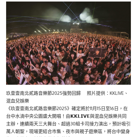
玖壹壹南北貳路音樂節2025強勢回歸 照片提供：KKLIVE、
混血兒娛樂
《玖壹壹南北貳路音樂節2025》確定將於11月15日至16日，在
台中水湳中央公園盛大開唱！由𝗞𝗞𝗟𝗜𝗩𝗘與混血兒娛樂共同
主辦，連續兩天三大舞台、超過30組卡司接力演出，預計吸引
萬人朝聖，現場更結合市集、夜市與親子遊樂區，將台中變身