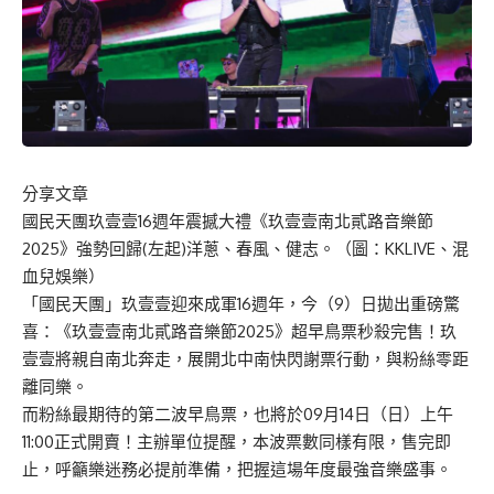
分享文章
國民天團玖壹壹16週年震撼大禮《玖壹壹南北貳路音樂節
2025》強勢回歸(左起)洋蔥、春風、健志。（圖：KKLIVE、混
血兒娛樂）
「國民天團」玖壹壹迎來成軍16週年，今（9）日拋出重磅驚
喜：《玖壹壹南北貳路音樂節2025》超早鳥票秒殺完售！玖
壹壹將親自南北奔走，展開北中南快閃謝票行動，與粉絲零距
離同樂。
而粉絲最期待的第二波早鳥票，也將於09月14日（日）上午
11:00正式開賣！主辦單位提醒，本波票數同樣有限，售完即
止，呼籲樂迷務必提前準備，把握這場年度最強音樂盛事。