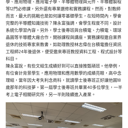
學、應用物理、應用電子學、半導體物理與元件、半導體製程
等12門必修課，另外還有專業選修和實務課程。然而，對教師
而言，最大的挑戰也是如何讓零基礎學生，在短時間內，學會
完整的半導體知識技術？陳永富強調，會學生程度不同，設計
系統化學習內容。另外，學士後專班與台積電、力積電、環球
晶圓等半導體大廠合作，開辦課程與講座。實務課程邀自業界
退休的技術專家來教書，如助理教授林志偉在台積電擔任資訊
工程師24年後退休，便受邀來專班教授資料工程、程式設計等
科目。
陳永富說，有些文組生成績好到可以直接推甄碩班。他舉例，
有位會計背景學生，應用物理和應用數學的成績亮眼，高中念
理組，當年因大考失利念商科，就讀學士後專班正好讓他圓18
歲那年的科技夢。第一屆學士後專班共畢業40多位學生，一半
考上電子相關研究所，另一半則陸續進入產業。