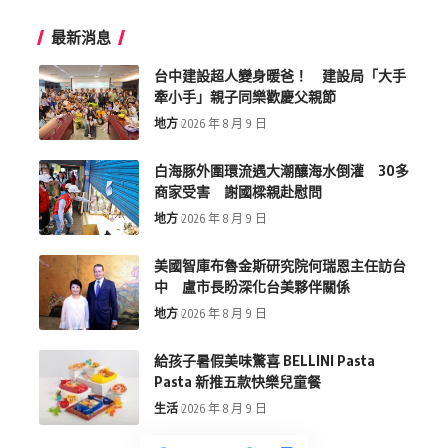
最新消息
台中建設超人變身暖爸！ 建設局「大手
牽小手」親子同樂歡慶父親節
地方
2026 年 8 月 9 日
白海豚外圍環流遇大潮釀海水倒灌 30多
商家受害 謝國樑親赴慰問
地方
2026 年 8 月 9 日
美國智庫布魯金斯研究院何瑞恩主任訪台
中 盧市長盼深化台美夥伴關係
地方
2026 年 8 月 9 日
給孩子暑假美味驚喜 BELLINI Pasta
Pasta 新推五款快樂兒童餐
生活
2026 年 8 月 9 日