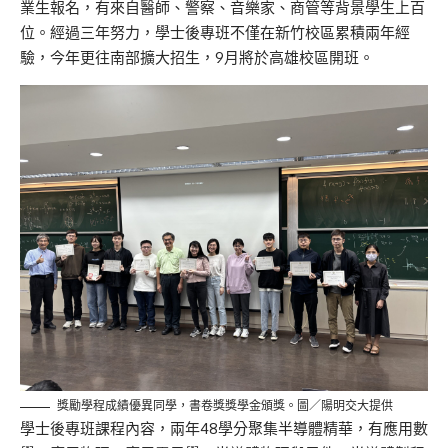
業生報名，有來自醫師、警察、音樂家、商管等背景學生上百
位。經過三年努力，學士後專班不僅在新竹校區累積兩年經
驗，今年更往南部擴大招生，9月將於高雄校區開班。
獎勵學程成績優異同學，書卷獎獎學金頒獎。圖／陽明交大提供
學士後專班課程內容，兩年48學分聚集半導體精華，有應用數