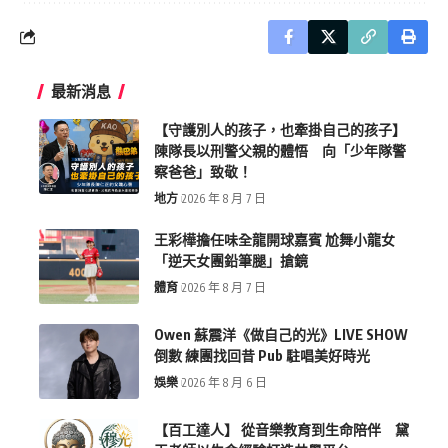
最新消息
【守護別人的孩子，也牽掛自己的孩子】
陳隊長以刑警父親的體悟 向「少年隊警
察爸爸」致敬！
地方
2026 年 8 月 7 日
王彩樺擔任味全龍開球嘉賓 尬舞小龍女
「逆天女團鉛筆腿」搶鏡
體育
2026 年 8 月 7 日
Owen 蘇震洋《做自己的光》LIVE SHOW
倒數 練團找回昔 Pub 駐唱美好時光
娛樂
2026 年 8 月 6 日
【百工達人】 從音樂教育到生命陪伴 黛