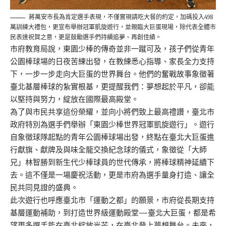
蔣萬安市長為肯定選手表現，不僅實現請吃大餐的約定，加碼投入498
萬訓練大禮包，更宣布舉辦冠軍凱旋遊行，並親臨大巨蛋現場，除代表全體市
民表達祝賀之意，更是鼓勵選手們持續追夢、再創佳績。
市府教育局說，東園少棒的傳奇並非一蹴可及，孩子們從青年
公園棒球場的日夜苦練出發，在教練悉心指導、家長全力支持
下，一步一步走向大巨蛋的世界舞台。他們的奮戰故事象徵著
臺北基層棒球的紮實根基，更提醒我們：夢想起於平凡，卻能
以堅持與努力，綻放在國際最高殿堂。
為了與市民共享這份榮耀，並向小將們致上最高禮讚，臺北市
政府特別為選手們舉辦「東園少棒世界冠軍凱旋遊行」。遊行
自象徵球隊起點的青年公園棒球場出發，終點在臺北大巨蛋進
行獻旗、獻牌及與味全龍交換紀念球的儀式，象徵從「大師
兄」林智勝到新生代少棒球員的世代傳承，將棒球精神延續下
去。這不僅是一場慶祝活動，更是市府為選手量身打造、讓全
民共同見證的盛典。
此次遊行也呼應臺北市「運動之都」的願景，市府從長期支持
基層運動補助，到打造世界級運動殿堂—臺北大巨蛋，都是希
望更多選手能在臺北綻放光芒，在臺北登上夢想舞台。未來，