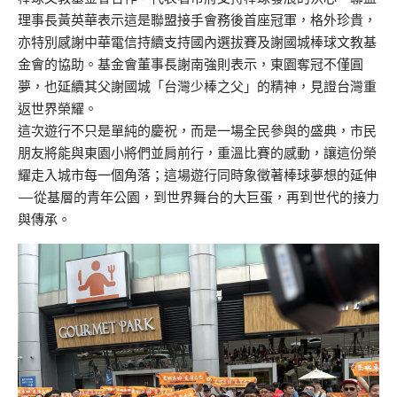
理事長黃英華表示這是聯盟接手會務後首座冠軍，格外珍貴，
亦特別感謝中華電信持續支持國內選拔賽及謝國城棒球文教基
金會的協助。基金會董事長謝南強則表示，東園奪冠不僅圓
夢，也延續其父謝國城「台灣少棒之父」的精神，見證台灣重
返世界榮耀。
這次遊行不只是單純的慶祝，而是一場全民參與的盛典，市民
朋友將能與東園小將們並肩前行，重溫比賽的感動，讓這份榮
耀走入城市每一個角落；這場遊行同時象徵著棒球夢想的延伸
—從基層的青年公園，到世界舞台的大巨蛋，再到世代的接力
與傳承。