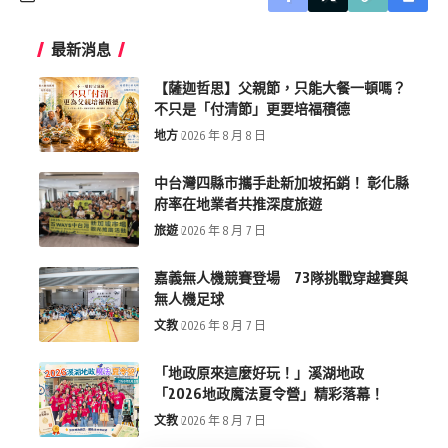
最新消息
【薩迦哲思】父親節，只能大餐一頓嗎？
不只是「付清節」更要培福積德
地方
2026 年 8 月 8 日
中台灣四縣市攜手赴新加坡拓銷！ 彰化縣
府率在地業者共推深度旅遊
旅遊
2026 年 8 月 7 日
嘉義無人機競賽登場 73隊挑戰穿越賽與
無人機足球
文教
2026 年 8 月 7 日
「地政原來這麼好玩！」溪湖地政
「2026地政魔法夏令營」精彩落幕！
文教
2026 年 8 月 7 日