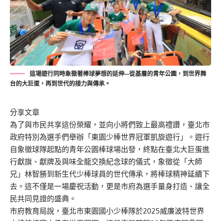
這場遊行同時象徵著棒球夢想的延伸—從基層的青年公園，到世界舞
台的大巨蛋，再到世代的接力與傳承。
分享文章
為了與市民共享這份榮耀，並向小將們致上最高禮讚，臺北市
政府特別為選手們舉辦「東園少棒世界冠軍凱旋遊行」。遊行
自象徵球隊起點的青年公園棒球場出發，終點在臺北大巨蛋進
行獻旗、獻牌及與味全龍交換紀念球的儀式，象徵從「大師
兄」林智勝到新生代少棒球員的世代傳承，將棒球精神延續下
去。這不僅是一場慶祝活動，更是市府為選手量身打造、讓全
民共同見證的盛典。
市府教育局說，臺北市東園國小少棒隊於2025威廉波特世界