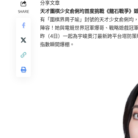
分享文章
天才圍棋少女俞俐均首度挑戰《龍石戰爭》
SHARE
有「圍棋界周子瑜」封號的天才少女俞俐均
陣容！她與電競世界冠軍爆哥、戰略遊戲冠軍天
昨（4日）一起為宇峻奧汀最新跨平台塔防策
指數瞬間爆棚。