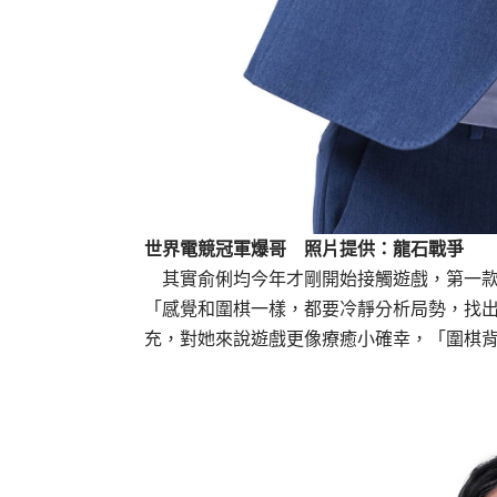
世界電競冠軍爆哥 照片提供：龍石戰爭
其實俞俐均今年才剛開始接觸遊戲，第一款就
「感覺和圍棋一樣，都要冷靜分析局勢，找
充，對她來說遊戲更像療癒小確幸，「圍棋