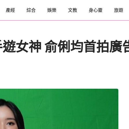
產經
綜合
娛樂
文教
身心靈
旅遊
遊女神 俞俐均首拍廣