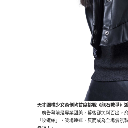
天才圍棋少女俞俐均首度挑戰《龍石戰爭》
廣告幕前是專業甜美，幕後卻笑料百出。俞
「咬螺絲」，笑場連連，反而成為全場氣氛