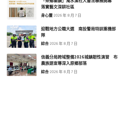
「茶鄉墨韻」濁水溪社大書法聯展開幕
落實藝文深耕社區
身心靈
2026 年 8 月 7 日
迎戰地方公職大選 南投警局特訓重機部
隊
綜合
2026 年 8 月 7 日
信義分局跨域整備2026城鎮韌性演習 布
農族語宣導深入原鄉部落
綜合
2026 年 8 月 7 日