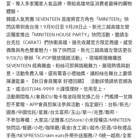
宴，導入多家獨家人氣品牌，帶給高雄地區消費者
最
棒的購物
體驗。
韓國人
氣男團
SEVENTEEN
首度將官方角色「
MINITEEN
」快
閃店
帶到南台灣！
9
月
10
日
至
9
月
28
日止，新光三越高雄左營
店獨家推出「
MINITEEN HOUSE PARTY
」快閃活動，邀請全
台
克拉（
CARAT
）們快
衝
高雄，搶先收藏官方限定周邊，感受
偶像與角色雙重魅力。
除了
快閃店
，
新光三越高雄左營店
更在
9/13(
六
)
舉辦「
K-POP
隨放隨跳
活動」，現場將隨機播放
SEVENTEEN
經典舞曲，粉絲可即興
挑戰舞力
，展現熱情與創
意。活動免費入場，還有驚喜小禮抽獎，讓粉絲在
舞台上盡情
揮灑能量。
【
秋日會員獨享
好禮回饋
】
活動詳情請
依官網為
主
，或洽
(07)346-9999
※
謹慎理財，信用至上。
活動期間每人
(
會員
ID)/
每卡每波段限兌換乙份，門檻
擇
一兌換
恕不累
贈，
AP
P
會員恕無法參與活動，
指定銀行：台新
/
新光
/
國泰
/
中國信託
/
星展
/
台北富邦
/
玉山
/
第一
/
兆豐
/
聯邦，
不參加
專櫃：
大家店
/
法雅客
/[
i
]
Store
/
小米授權店
/MINITEEN
快閃店
/
餐廳
/
小吃
/
咖啡廳
/
黃金
(
含工資
)/
超市
/
菸酒
/
中秋禮品
手冊
/NES
PRESSO/
s
km
eats
外帶外送服務
/7-11
統一超商
/
全家