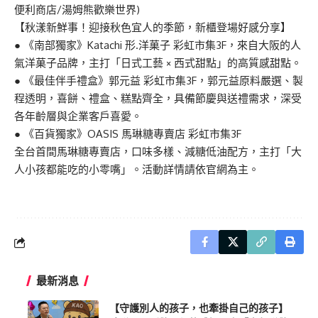
便利商店
/
湯
姆
熊歡樂世界
)
【
秋漾新鮮事！迎接秋色宜人的季節，新櫃登場好感分享
】
●
《
南部
獨家
》
Ka
tachi
形
.
洋菓子
彩虹市集
3F，
來自大阪的
人
氣洋
菓子品牌，主打「日式工藝
×
西式甜點」的高質感甜點。
●
《最佳
伴手禮盒
》
郭元益
彩虹市集
3F，
郭元益原料嚴選、製
程透明，喜餅、禮盒、糕點齊全，具備節慶與送禮需求
，
深受
各年齡層與企業客戶喜愛
。
●
《
百貨獨家
》
OASIS
馬琳糖專賣
店
彩虹市集
3
F
全台首
間馬琳糖
專賣店，口味
多樣、減糖
低油配方，主打「大
人小孩都能吃的小零嘴」。
活動詳情請
依官網為主。
最新消息
【守護別人的孩子，也牽掛自己的孩子】