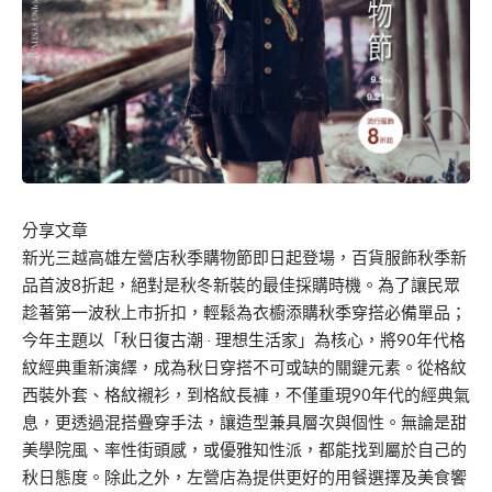
分享文章
新光三越
高雄左營店
秋季購物節
即日起
登場
，
百貨服飾秋季
新
品首波
8
折起
，絕對是秋冬新裝的最佳採購時機。為了
讓民眾
趁著
第一波秋上市
折扣，輕鬆為衣櫥添購
秋季穿搭必
備單品
；
今年主題以「
秋日復古潮
·
理想生活家
」為核心，將
90
年代格
紋經典重新演繹，成為
秋日穿搭不
可或缺的關鍵元素。從格紋
西裝外套、格紋襯衫，到格紋長褲，不僅重現
90
年代的經典氣
息，更透過
混搭疊穿
手法，讓造型兼具層次與個性。無論是甜
美學院風、率性
街頭感
，或優雅知性派，都能找到屬於自己的
秋日態度。
除此之外，
左營店為提供更好的用餐選擇及美食饗