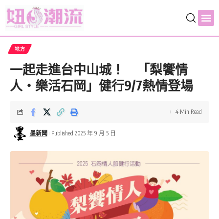
地方
一起走進台中山城！ 「梨饗情
人・樂活石岡」健行9/7熱情登場
4 Min Read
墨新聞
Published 2025 年 9 月 5 日