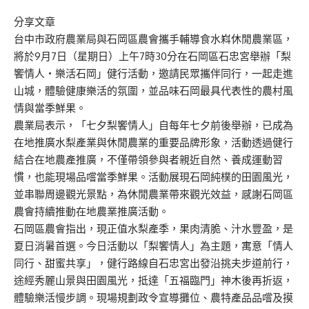
分享文章
台中市政府農業局與石岡區農會攜手輔導食水嵙休閒農業區，
將於9月7日（星期日）上午7時30分在石岡區石忠宮舉辦「梨
饗情人・樂活石岡」健行活動，邀請民眾攜伴同行，一起走進
山城，體驗健康樂活的氛圍，並品味石岡最具代表性的農村風
情與當季鮮果。
農業局表示，「七夕梨饗情人」自每年七夕前後舉辦，已成為
在地推廣水梨產業與休閒農業的重要品牌形象，活動透過健行
結合在地農產推廣，不僅帶領參與者親近自然、養成運動習
慣，也能現場品嚐當季鮮果。活動展現石岡純樸的田園風光，
並串聯周邊觀光景點，為休閒農業帶來觀光效益，感謝石岡區
農會持續推動在地農業推廣活動。
石岡區農會指出，現正值水梨產季，果肉清脆、汁水豐盈，是
夏日消暑首選。今日活動以「梨饗情人」為主題，寓意「情人
同行、甜蜜共享」，健行路線自石忠宮出發沿挑夫步道前行，
途經秀麗山景與田園風光，抵達「五福臨門」神木後再折返，
體驗樂活慢步調。現場規劃政令宣導攤位、農特產品品嚐及摸