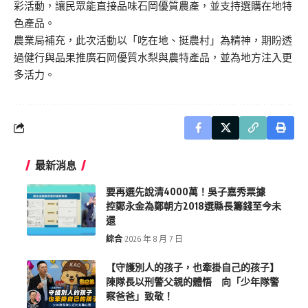
彩活動，讓民眾能直接品味石岡優質農產，並支持選購在地特
色產品。
農業局補充，此次活動以「吃在地、挺農村」為精神，期盼透
過健行與品果推廣石岡優質水梨與農特產品，並為地方注入更
多活力。
最新消息
要再選先說清4000萬！吳子嘉秀票據
控鄭永金為鄭朝方2018選縣長籌錢至今未
還
綜合
2026 年 8 月 7 日
【守護別人的孩子，也牽掛自己的孩子】
陳隊長以刑警父親的體悟 向「少年隊警
察爸爸」致敬！