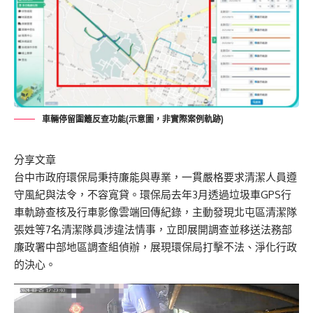
車輛停留圍籬反查功能(示意圖，非實際案例軌跡)
分享文章
台中市政府環保局秉持廉能與專業，一貫嚴格要求清潔人員遵
守風紀與法令，不容寬貸。環保局去年3月透過垃圾車GPS行
車軌跡查核及行車影像雲端回傳紀錄，主動發現北屯區清潔隊
張姓等7名清潔隊員涉違法情事，立即展開調查並移送法務部
廉政署中部地區調查組偵辦，展現環保局打擊不法、淨化行政
的決心。