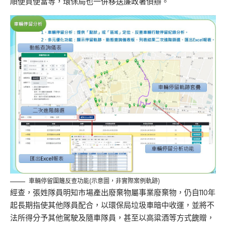
順便買便當等，環保局也一併移送廉政署偵辦。
車輛停留圍籬反查功能(示意圖，非實際案例軌跡)
經查，張姓隊員明知市場產出廢棄物屬事業廢棄物，仍自110年
起長期指使其他隊員配合，以環保局垃圾車暗中收運，並將不
法所得分予其他駕駛及隨車隊員，甚至以高粱酒等方式餽贈，