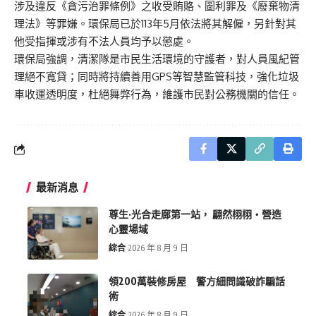
涉及違反《貪污治罪條例》之收受賄賂、圖利罪及《廢棄物清
理法》等罪嫌。環保局已於113年5月依法將其解僱，另針對其
他受指揮或涉有不法人員均予以懲處。
環保局強調，清潔隊是市民生活環境的守護者，對人員風紀管
理絕不寬貸；同時將持續善用GPS等智慧監管科技，強化垃圾
車收運透明度，杜絕舞弊行為，維護市民對公務機關的信任。
最新消息
尊生·光合走廊第一站， 翩然栩栩・營造
心靈場域
綜合
2026 年 8 月 9 日
領200萬裝修房屋 警方細問識破詐騙話
術
綜合
2026 年 8 月 9 日