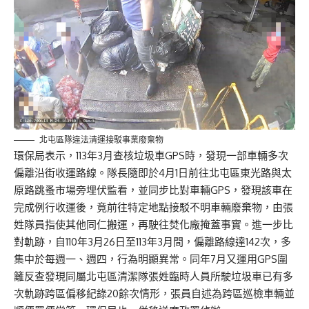
北屯區隊違法清運接駁事業廢棄物
環保局表示，113年3月查核垃圾車GPS時，發現一部車輛多次
偏離沿街收運路線。隊長隨即於4月1日前往北屯區東光路與太
原路跳蚤市場旁埋伏監看，並同步比對車輛GPS，發現該車在
完成例行收運後，竟前往特定地點接駁不明車輛廢棄物，由張
姓隊員指使其他同仁搬運，再駛往焚化廠掩蓋事實。進一步比
對軌跡，自110年3月26日至113年3月間，偏離路線達142次，多
集中於每週一、週四，行為明顯異常。同年7月又運用GPS圍
籬反查發現同屬北屯區清潔隊張姓臨時人員所駛垃圾車已有多
次軌跡跨區偏移紀錄20餘次情形，張員自述為跨區巡檢車輛並