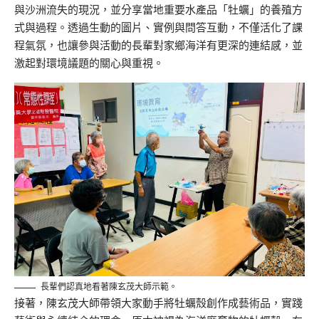
與沙洲流失的現況，並分享當地重要水產品「牡蠣」的養殖方
式與過程。透過生動的圖片、實例與問答互動，不僅活化了課
程氣氛，也讓參與活動的長輩對家鄉海洋有更深的連結感，並
激起對環境議題的關心與重視。
長輩們認真地看著陳玄茂大師示範。
接著，陳玄茂大師帶領大家動手將牡蠣殼創作成藝術品，實踐