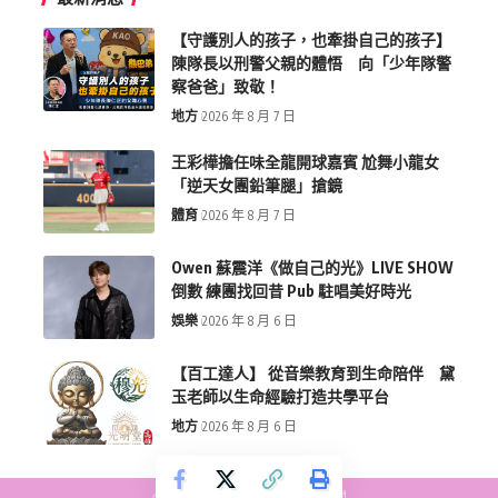
【守護別人的孩子，也牽掛自己的孩子】
陳隊長以刑警父親的體悟 向「少年隊警
察爸爸」致敬！
地方
2026 年 8 月 7 日
王彩樺擔任味全龍開球嘉賓 尬舞小龍女
「逆天女團鉛筆腿」搶鏡
體育
2026 年 8 月 7 日
Owen 蘇震洋《做自己的光》LIVE SHOW
倒數 練團找回昔 Pub 駐唱美好時光
娛樂
2026 年 8 月 6 日
【百工達人】 從音樂教育到生命陪伴 黛
玉老師以生命經驗打造共學平台
地方
2026 年 8 月 6 日
copyright © more-new.tw 墨新聞