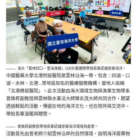
海大「雲林四口－里海漁鄉」USR計畫團隊帶領長輩認識家鄉海洋。
中國醫藥大學北港附設醫院是雲林沿海一帶，包含：四湖、口
湖、水林、北港…等地區知名的醫療服務機構，當地人俗稱
「北港媽祖醫院」。此次活動由海大環境生物與漁業生物學系
曾煥昇副教授與雲林縣水墨法大師陳玄茂大師共同合作，期望
透過輕鬆的活動，傳遞在地的海洋文化，也在陪伴與交流中，
帶給長輩溫暖與關懷。
曾煥昇副教授帶領長輩認識家鄉海洋環境與產業。
活動首先由曾老師介紹雲林沿岸的自然環境，說明海洋廢棄物