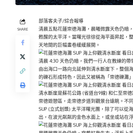
部落客夫子/綜合報導
清晨五點花蓮崇德海灘，晨曦微露天色仍暗
SHARE
甦醒的太平洋。當曙光徐徐從海平面昇起，
天地間的巨幅畫卷緩緩展開。
清晨 4:30 天色仍暗，我們一行人在教練
由出海口一路向北延伸到清水斷崖下，整個
的礫石形成特色，因此又被稱為「崇德礫灘
清水斷崖是蘇花公路 (省道台9線) 和仁至
崇德遊憩區，走崇德步道到觀景台遠眺。不
SUP (立式划槳) 太平洋曙光團，除了可
出，在波光粼粼的金色水面上，或坐或站在