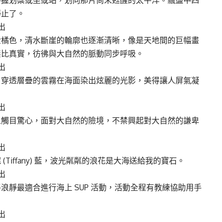
手握划槳或坐或站，划向那片尚未甦醒的太平洋。飄盪中四
靜止了。
金橘色，清水斷崖的輪廓也逐漸清晰，像是天地間的巨幅畫
無比真實，彷彿與大自然的脈動同步呼吸。
，穿透層疊的雲霧在海面染出炫麗的光影，美得讓人屏氣凝
人觸目驚心，面對大自然的險境，不禁興起對大自然的謙卑
iffany) 藍，波光粼粼的浪花是大海送給我的寶石。
靜最適合進行海上 SUP 活動，活動全程有教練協助用手