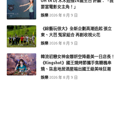
OH YA DJ 木木迎接26歲生日 許願：「我
要當電影女主角！」
娛樂
2026 年 8 月 9 日
《綜藝玩很大》全新企劃高潮迭起 張立
東、大芭 冤家組合 再創收視火花
娛樂
2026 年 8 月 9 日
韓流初戀女神金娜妍空降最美一日店長！
《Kingshot》國王燒烤節攜手焦糖楓串
燒、柒息地居酒屋端出國王級美味狂潮
娛樂
2026 年 8 月 9 日