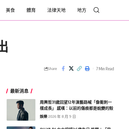
美食
體育
法律天地
地方
出
7 Min Read
Share
最新消息
周興哲31歲回望12年演藝路喊「像衝刺一
樣成長」 感嘆：以前的傷痕都是蛻變的殼
娛樂
2026 年 8 月 9 日