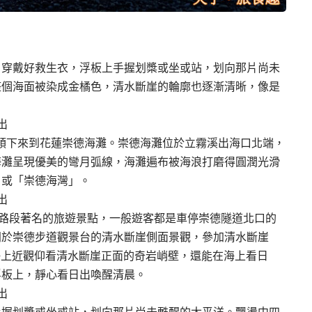
，穿戴好救生衣，浮板上手握划槳或坐或站，划向那片尚未
整個海面被染成金橘色，清水斷崖的輪廓也逐漸清晰，像是
的帶領下來到花蓮崇德海灘。崇德海灘位於立霧溪出海口北端，
海灘呈現優美的彎月弧線，海灘遍布被海浪打磨得圓潤光滑
」或「崇德海灣」。
崇德路段著名的旅遊景點，一般遊客都是車停崇德隧道北口的
同於崇德步道觀景台的清水斷崖側面景觀，參加清水斷崖
以從海上近觀仰看清水斷崖正面的奇岩峭壁，還能在海上看日
浮板上，靜心看日出喚醒清晨。