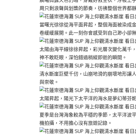
晨曦微露天色仍暗，穿戴好救生衣，浮板上
周只剩浪聲與划槳的節奏，彷彿整個世界都
當曙光徐徐從海平面昇起，整個海面被染成
卷緩緩展開。此一刻你會感受到自己渺小卻
太陽由海平線徐徐昇起，彩光層次變化萬千
神不敢眨眼，深怕錯過稍縱即逝的瞬間。
清水斷崖巨壁千仞，山崩地滑的崩壞地形讓
與崇敬。
太陽昇起，陽光下太平洋的海水是夢幻蒂芬妮 (T
夏季是台灣海象較為平穩的季節，太平洋波平浪
機拍攝，不用擔心沒有旅遊記錄。