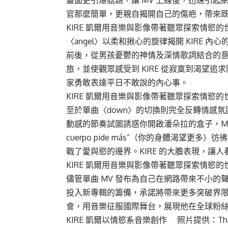
畫面更引爆話題，讓 MV 上線後，迅速引起
官那麼簡單，更親自揭開自己的傷疤，帶來
KIRE 凱爾用音樂與影像帶著聽眾探索情慾的世界 
〈angel〉以柔和揪心的旋律揭開 KIRE
前後，從男孩憂鬱的神情及深情歌詞結合的
旅，並使觀眾感受到 KIRE 從寂寞到渴望
家勇敢表達平日不敢說的內心事。
KIRE 凱爾用音樂與影像帶著聽眾探索情慾的世界 
至於單曲〈down〉的切換則完全反轉情感
動感的節奏試圖誘惑你開啟潘朵拉的盒子，MV
cuerpo pide más”（你的身體渴望
戰了愛與慾的邊界。KIRE 的大膽表現，讓
KIRE 凱爾用音樂與影像帶著聽眾探索情慾的世界 
儘管單曲 MV 發布為自己在網路帶來不小的聲
投入新專輯的籌備，承諾將帶來更多突破界限
會，用音樂征服國際舞台，展現他在全球粉
KIRE 凱爾以情慾系音樂創作 照片提供：The K