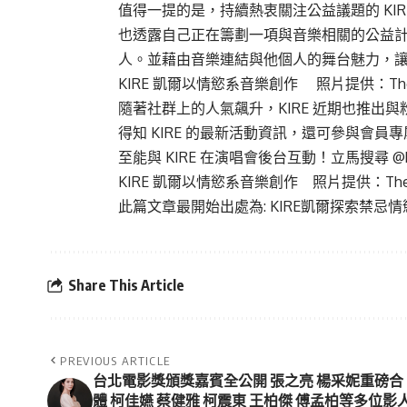
值得一提的是，持續熱衷關注公益議題的 KIR
也透露自己正在籌劃一項與音樂相關的公益
人。並藉由音樂連結與他個人的舞台魅力，
KIRE 凱爾以情慾系音樂創作 照片提供：The K
隨著社群上的人氣飆升，KIRE 近期也推出與粉絲
得知 KIRE 的最新活動資訊，還可參與會
至能與 KIRE 在演唱會後台互動！立馬搜尋 @k
KIRE 凱爾以情慾系音樂創作 照片提供：The K
此篇文章最開始出處為:
KIRE凱爾探索禁忌
Share This Article
PREVIOUS ARTICLE
台北電影獎頒獎嘉賓全公開 張之亮 楊采妮重磅合
體 柯佳嬿 蔡健雅 柯震東 王柏傑 傅孟柏等多位影