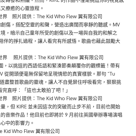
網友轉發和熱議。然而，KIRE 的作品不僅是挑逗你的視覺感
既又療癒的心靈旅程。
照片提供：The Kid Who Flew 翼有限公司
 內心的創傷，搭配空靈的和聲，營造出廣闊而寧靜的聽感。MV
意境，暗示自己童年所受的創傷以及一場與自我的和解之
追求陪伴的掙扎過程，讓人看完有所感悟。歌曲也藉此鼓勵大
照片提供：The Kid Who Flew 翼有限公司
氛圍，以挑逗的西語低語和緊湊節奏顛覆你的觀標籤！帶有
 從開頭便毫無保留地呈現情慾的真實樣貌。那句 “Tu
更多）彷彿道盡整首歌曲的靈魂，讓人不自覺屏住呼吸看完，狠狠挑
人看完直呼：「這也太敢拍了吧！」
照片提供：The Kid Who Flew 翼有限公司
量，但 KIRE 並未因這次的突破而止步不前，目前也開始
的音樂作品！他目前也即將於 9 月前往英國舉辦專場演唱
絲心中的影響力。
id Who Flew 翼有限公司