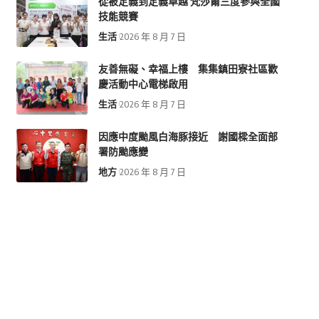
從被定義到定義卓越 梵莎爾三度參與全國
技能競賽
生活
2026 年 8 月 7 日
友善無礙、幸福上樓 集集鎮田寮社區歡
慶活動中心電梯啟用
生活
2026 年 8 月 7 日
因應中度颱風白海豚接近 謝國樑全面部
署防颱應變
地方
2026 年 8 月 7 日