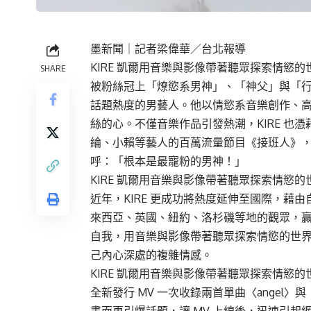
墨新聞
｜記者梁偉華／台北報導
KIRE 凱爾用音樂與影像帶著聽眾探索情慾的世界 
SHARE
被粉絲冠上「燎慾系男神」、「神父」與「行走
話題熱度的男藝人。他以情慾系音樂創作、
絲的心。不僅音樂作品引發熱潮，KIRE 也
綸、小賴等藝人的百萬流量節目《接班人》
呼：「根本是最寵粉的男神！」
KIRE 凱爾用音樂與影像帶著聽眾探索情慾的世界 
近年，KIRE 更成功將熱度延伸至國際，藉
來西亞、英國、紐約、洛杉磯等地的觀眾，贏
自我，用音樂與影像帶著聽眾探索情慾的世
己內心深處的複雜情感。
KIRE 凱爾用音樂與影像帶著聽眾探索情慾的世界 
全新發行 MV 一次收錄兩首單曲〈angel