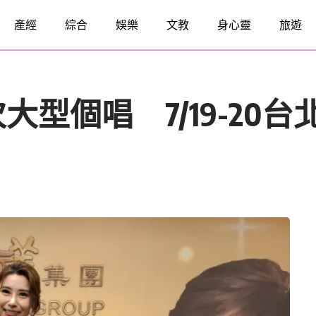
產經
綜合
娛樂
文教
身心靈
旅遊
型個唱 7/19-20台