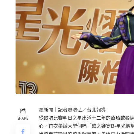
墨新聞
｜記者廖濬弘／台北報導
從歌唱比賽明日之星出道十二年的療癒歌姬陳怡
SHARE
心，首次舉辦大型個唱「歌之饗宴13-星光