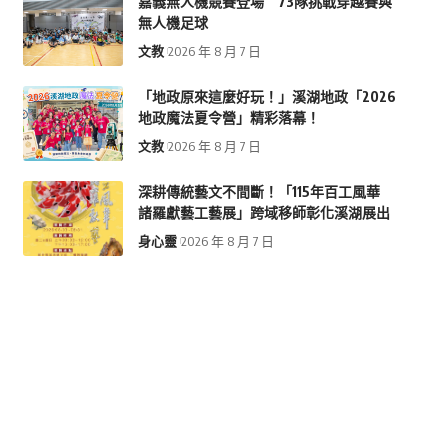
嘉義無人機競賽登場 73隊挑戰穿越賽與
無人機足球
文教
2026 年 8 月 7 日
「地政原來這麼好玩！」溪湖地政「2026
地政魔法夏令營」精彩落幕！
文教
2026 年 8 月 7 日
深耕傳統藝文不間斷！「115年百工風華
諸羅獻藝工藝展」跨域移師彰化溪湖展出
身心靈
2026 年 8 月 7 日