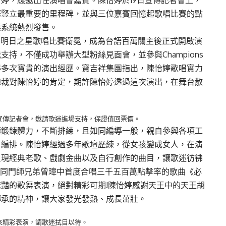
婷，應邀出任演唱會嘉賓。陳怡婷於19日宣傳記者會上，
涯豎立最重要的里程碑，並與三位嘉賓回憶起歌唱比賽的點
票系統熱烈發售。
參加明日之星歌唱比賽衛冕，成為台語百萬關主後正式開啟演
持，不僅成功舉辦大型粉絲見面會，並參與Champions
得多次寶貴的演出經歷。寶吉祥集團指出，陳怡婷歌唱實力
總裁對陳怡婷的肯定，期許陳怡婷透過這次演出，在舞台散
宣傳記者會，邀請歌迷進場支持，保證值回票價。
極鍛鍊體力，不斷排練，且如同編導一般，親自參與各項工
目編排。陳怡婷經過多年歌壇歷練，從女孩變成女人，在演
呈現經典老歌、戲劇金曲以及自行創作的曲目，讓歌迷彷彿
與同門師兄弟曾瑋中首度合唱三千五百萬點擊率的歌曲《必
豔的歌舞表演，絕對精彩可期!陳怡婷感謝天王中的天王胡
傳承的精神，讓大家發光發熱、成長茁壯。
來精彩表演，請歌迷拭目以待。