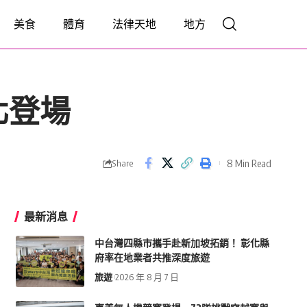
美食
體育
法律天地
地方
北登場
8 Min Read
Share
最新消息
中台灣四縣市攜手赴新加坡拓銷！ 彰化縣
府率在地業者共推深度旅遊
旅遊
2026 年 8 月 7 日