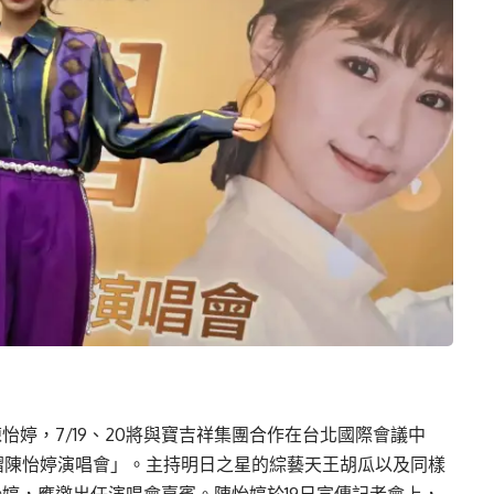
婷，7/19、20將與寶吉祥集團合作在台北國際會議中
熠熠陳怡婷演唱會」。主持明日之星的綜藝天王胡瓜以及同樣