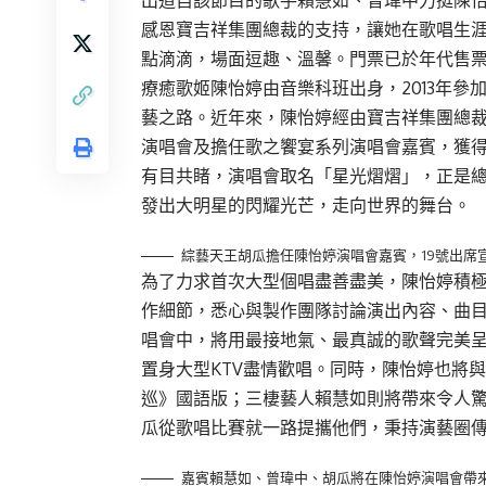
出道自該節目的歌手賴慧如、曾瑋中力挺陳怡
感恩寶吉祥集團總裁的支持，讓她在歌唱生
點滴滴，場面逗趣、溫馨。門票已於年代售
療癒歌姬陳怡婷由音樂科班出身，2013年
藝之路。近年來，陳怡婷經由寶吉祥集團總裁支
演唱會及擔任歌之饗宴系列演唱會嘉賓，獲
有目共睹，演唱會取名「星光熠熠」，正是
發出大明星的閃耀光芒，走向世界的舞台。
綜藝天王胡瓜擔任陳怡婷演唱會嘉賓，19號出席
為了力求首次大型個唱盡善盡美，陳怡婷積
作細節，悉心與製作團隊討論演出內容、曲
唱會中，將用最接地氣、最真誠的歌聲完美
置身大型KTV盡情歡唱。同時，陳怡婷也將
巡》國語版；三棲藝人賴慧如則將帶來令人驚
瓜從歌唱比賽就一路提攜他們，秉持演藝圈
嘉賓賴慧如、曾瑋中、胡瓜將在陳怡婷演唱會帶