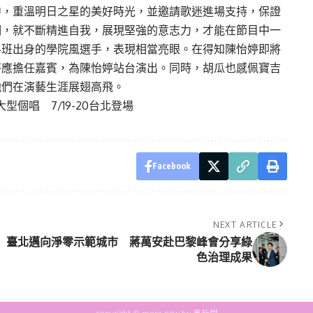
中，重溫明日之星的美好時光，並邀請歌迷進場支持，保證
期，就不斷精進自我，展現堅強的意志力，才能在節目中一
科班出身的學院風選手，表現相當亮眼。在得知陳怡婷即將
答應擔任嘉賓，為陳怡婷站台演出。同時，胡瓜也感佩寶吉
他們在演藝生涯展翅高飛。
個唱 7/19-20台北登場
Facebook
NEXT ARTICLE
臺北邁向淨零示範城市 蔣萬安赴巴黎峰會分享綠
色治理成果
copyright © more-new.tw 墨新聞