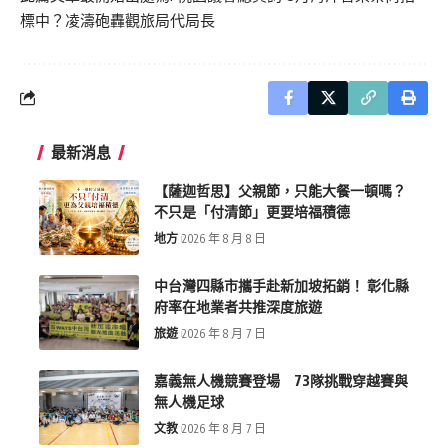
標中？凌濤砲轟觀旅局代局長
最新消息
【薩迦哲思】父親節，只能大餐一頓嗎？
不只是「付清節」更要培福積德
地方
2026 年 8 月 8 日
中台灣四縣市攜手赴新加坡拓銷！ 彰化縣
府率在地業者共推深度旅遊
旅遊
2026 年 8 月 7 日
嘉義無人機競賽登場 73隊挑戰穿越賽與
無人機足球
文教
2026 年 8 月 7 日