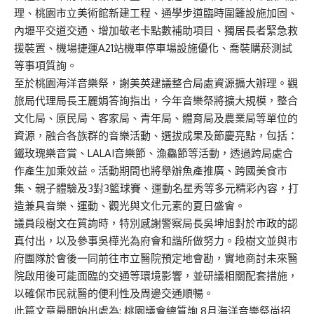
理、桃園市立美術館新建工程、通學步道臨時圍籬設施加固、
內壢平交道交通、增加敬老卡點數補助項目、獨居長者緊急救
援裝置、機場捷運A21站機車停車場設施優化、喬裝購菸測試
等事項質詢。
至於桃園海洋音樂祭，謝美英建議整合局處資源擴大辦理。觀
旅局代理局長王麗娟答詢指出，今年音樂祭將擴大規模，整合
文化局、原民局、客家局、青年局、體育局及農業局等單位的
資源，融合各族群的音樂活動、選拔成果及節慶亮點，包括：
鐵玫瑰樂音賞、LALAI音樂節、漁鱻節等活動，透過跨局處合
作產生加乘效益。活動期間也將舉辦魚產推廣、跨國美食市
集、親子體驗及3對3籃球賽、運動名星秀等多元精彩內容，打
造兼具音樂、運動、觀光與文化元素的夏日盛會。
議員段樹文在質詢時，特別感謝警察局長吳坤旭對於市政的認
真付出，以及參事吳樺光為府會和諧所做努力。段樹文並與市
府團隊於會後一同前往市立醫院預定地會勘，實地商討未來醫
院啟用後可能面臨的交通等環境影響，並研議相關配套措施，
以確保市民就醫的便利性及周邊交通順暢。
此篇文章最開始出處為:
桃園議會總質詢 8月海洋音樂祭尚招