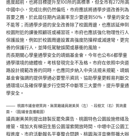
進度超前，也將目標提升至100所的高標準，但全市有272所高
中國中小，完成比例仍然偏低，市府應該將通學步道改善列為
首要之務，於此屆任期內涵蓋率至少要達到50%，學童的安全
不能等；而通學步道的安全改善除了校園周邊，也應該延伸到
校園附近的課後照顧班或補習班。市府也應該強化物理性行人
保護設施，例如於校園周邊設置高強度防撞桿或減速彎，更完
善的保護行人，並降低駕駛誤闖或暴衝的風險。
而長期關心學童通學安全的靖娟基金會，今年也公布6都學童
通學環境的總體檢，考核發現完全不及格。市府在依照中央道
路設計規範改善的同時，也應同步納入中央法規未規範、靖娟
基金會強調的提供學通必要警示資訊、協助學童更輕易判斷交
通環境以及確保學童步行空間不中斷等三大要件，提升學童通
學安全。
桃園市議會總質詢，無黨籍議員謝美英（左）、段樹文（右）質詢畫
面。（圖/議會直播截圖）
議員謝美英則提出錄製反罷免廣告、桃園特色公園設施修繕及
維管、增加大有梯田生態公園溜索開放時間、中壢中正公園工
程進度、市府活動報名平臺整合問題、桃園海洋音樂祭擴大辦