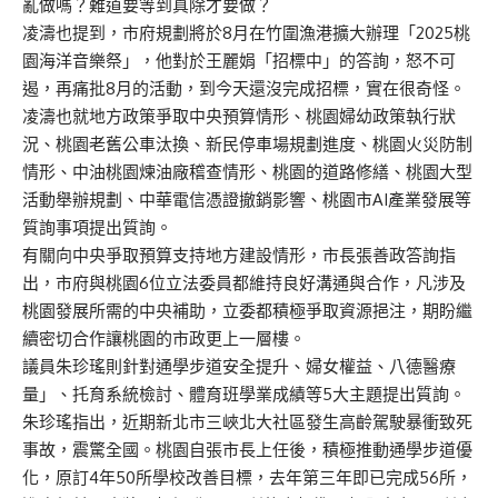
亂做嗎？難道要等到真除才要做？
凌濤也提到，市府規劃將於8月在竹圍漁港擴大辦理「2025桃
園海洋音樂祭」，他對於王麗娟「招標中」的答詢，怒不可
遏，再痛批8月的活動，到今天還沒完成招標，實在很奇怪。
凌濤也就地方政策爭取中央預算情形、桃園婦幼政策執行狀
況、桃園老舊公車汰換、新民停車場規劃進度、桃園火災防制
情形、中油桃園煉油廠稽查情形、桃園的道路修繕、桃園大型
活動舉辦規劃、中華電信憑證撤銷影響、桃園市AI產業發展等
質詢事項提出質詢。
有關向中央爭取預算支持地方建設情形，市長張善政答詢指
出，市府與桃園6位立法委員都維持良好溝通與合作，凡涉及
桃園發展所需的中央補助，立委都積極爭取資源挹注，期盼繼
續密切合作讓桃園的市政更上一層樓。
議員朱珍瑤則針對通學步道安全提升、婦女權益、八德醫療
量」、托育系統檢討、體育班學業成績等5大主題提出質詢。
朱珍瑤指出，近期新北市三峽北大社區發生高齡駕駛暴衝致死
事故，震驚全國。桃園自張市長上任後，積極推動通學步道優
化，原訂4年50所學校改善目標，去年第三年即已完成56所，