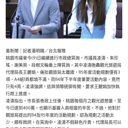
墨新聞
｜記者潘明賜／台北報導
桃園市議會今(9)日繼續進行市政總質詢，市議員凌濤、朱珍
瑤、謝美英、段樹文輪番上陣質詢，其中凌濤砲轟觀光旅遊局
代理局長王麗娟，痛批觀旅局太離譜，115年度活動規劃僅有3
項，A4紙1頁都填不滿，而114年下半年度重要活動內容，竟然
只有4頁。凌濤強調，這與領導統御有關，要求王麗娟加快執
行趕上進度。
凌濤指出，市長張善政上任後，桃園每個月之觀光遊憩量，至
今已達到400萬。也顯示基層人員相當的辛苦。不過，他對於
觀旅局提出的114及115年度的活動規劃，認為規劃之活動太
少，頗有微詞。在質詢中，凌濤不假辭色斥責，代理局長可以